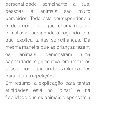
personalidade semelhante a sua, 
pessoas e animais são muito 
parecidos. Toda esta correspondência 
é decorrente do que chamamos de 
mimetismo, compondo o segundo item 
que explica tantas semelhanças. Da 
mesma maneira que as crianças fazem, 
os animais demonstram uma 
capacidade significativa em imitar os 
seus donos, guardando as informações 
para futuras repetições.  
Em resumo, a explicação para tantas 
afinidades está no “olhar” e na 
fidelidade que os animais dispensam a 
seus tutores humanos, que é 
indescritível. É uma relação de amor e 
lealdade que ultrapassa o tempo e a 
razão.
Mas mesmo com tantas semelhanças, 