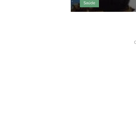
Saúde
Cruzar ou castr
C